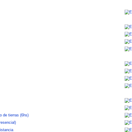
de tierras (6hs)
resencial)
s. Nivel inicial (20hs) Distancia