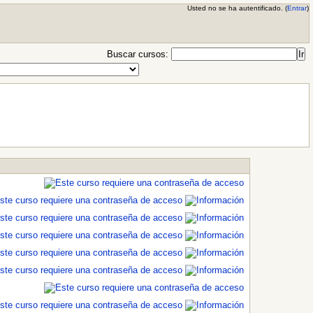
Usted no se ha autentificado. (
Entrar
)
Buscar cursos: