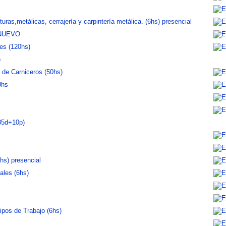
ras,metálicas, cerrajería y carpintería metálica. (6hs) presencial
) NUEVO
es (120hs)
)
 de Carniceros (50hs)
0hs
35d+10p)
hs) presencial
ales (6hs)
pos de Trabajo (6hs)