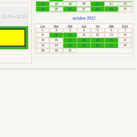
20
17
18
19
21
22
23
30
24
25
26
27
28
29
e,
12:15
»
12:15
octubre 2012
Lun
Mar
Mié
Jue
Vie
Sáb
Dom
1
2
3
4
5
6
7
8
11
12
13
14
9
10
15
16
21
17
18
19
20
22
23
28
24
25
26
27
29
30
31