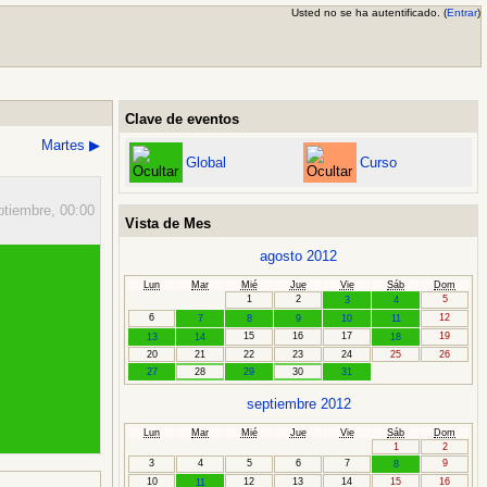
Usted no se ha autentificado. (
Entrar
)
Clave de eventos
Martes
▶
Global
Curso
eptiembre,
00:00
Vista de Mes
agosto 2012
Lun
Mar
Mié
Jue
Vie
Sáb
Dom
1
2
5
3
4
6
12
7
8
9
10
11
15
16
17
19
13
14
18
20
21
22
23
24
25
26
27
28
29
30
31
septiembre 2012
Lun
Mar
Mié
Jue
Vie
Sáb
Dom
1
2
3
4
5
6
7
9
8
10
12
13
14
15
16
11